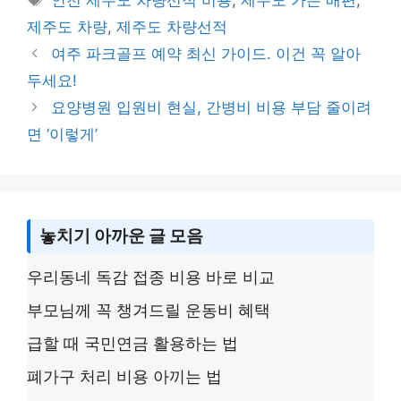
Li
a
b
제주도 차량
,
제주도 차량선적
n
g
o
여주 파크골프 예약 최신 가이드. 이건 꼭 알아
k
e
o
두세요!
k
요양병원 입원비 현실, 간병비 비용 부담 줄이려
면 ‘이렇게’
놓치기 아까운 글 모음
우리동네 독감 접종 비용 바로 비교
부모님께 꼭 챙겨드릴 운동비 혜택
급할 때 국민연금 활용하는 법
폐가구 처리 비용 아끼는 법