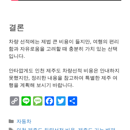
결론
차량 선적에는 제법 큰 비용이 들지만, 여행의 편리
함과 자유로움을 고려할 때 충분히 가치 있는 선택
입니다.
안타깝게도 인천 제주도 차량선적 비용은 안내하지
못했지만, 정리한 내용을 참고하여 특별한 제주 여
행을 계획해 보시기 바랍니다.
C
Li
M
F
T
S
o
n
e
a
w
h
p
e
s
c
itt
ar
Categories
자동차
y
s
e
er
e
Tags
인천 제주도 차량선적 비용
,
제주도 가는 배편
,