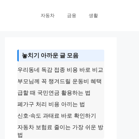
자동차
금융
생활
놓치기 아까운 글 모음
우리동네 독감 접종 비용 바로 비교
부모님께 꼭 챙겨드릴 운동비 혜택
급할 때 국민연금 활용하는 법
폐가구 처리 비용 아끼는 법
신호·속도 과태료 바로 확인하기
자동차 보험료 줄이는 가장 쉬운 방
법