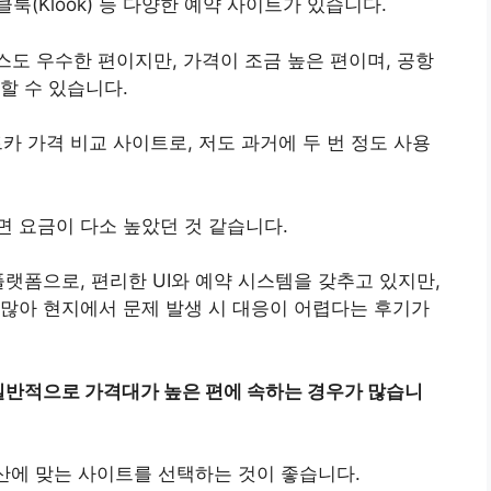
 클룩(Klook) 등 다양한 예약 사이트가 있습니다.
스도 우수한 편이지만, 가격이 조금 높은 편이며, 공항
할 수 있습니다.
카 가격 비교 사이트로, 저도 과거에 두 번 정도 사용
 요금이 다소 높았던 것 같습니다.
플랫폼으로, 편리한 UI와 예약 시스템을 갖추고 있지만,
많아 현지에서 문제 발생 시 대응이 어렵다는 후기가
일반적으로 가격대가 높은 편에 속하는 경우가 많습니
예산에 맞는 사이트를 선택하는 것이 좋습니다.