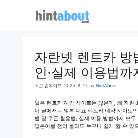
Skip
to
content
자란넷 렌트카 방법
인·실제 이용법까
최근 업데이트: 2025. 6. 17.
by
HintAbout
일본 렌트카 예약 사이트는 많은데, 왜 자란
이 글에서는 일본 대표 렌트카 예약 사이트인
법 및 쿠폰 활용법, 실제 이용 방법까지 모두
일본어를 전혀 몰라도 누구나 쉽게 할 수 있으