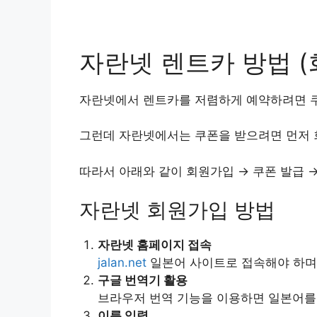
자란넷 렌트카 방법 (
자란넷에서 렌트카를 저렴하게 예약하려면 쿠
그런데 자란넷에서는 쿠폰을 받으려면 먼저 
따라서 아래와 같이 회원가입 → 쿠폰 발급 
자란넷 회원가입 방법
자란넷 홈페이지 접속
jalan.net
일본어 사이트로 접속해야 하며,
구글 번역기 활용
브라우저 번역 기능을 이용하면 일본어를 
이름 입력