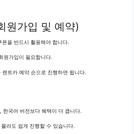
회원가입 및 예약)
폰을 반드시 활용해야 합니다.
회원가입이 필요합니다.
→ 렌트카 예약 순으로 진행하면 됩니다.
 한국어 버전보다 혜택이 더 큽니다.
몰라도 쉽게 진행할 수 있습니다.