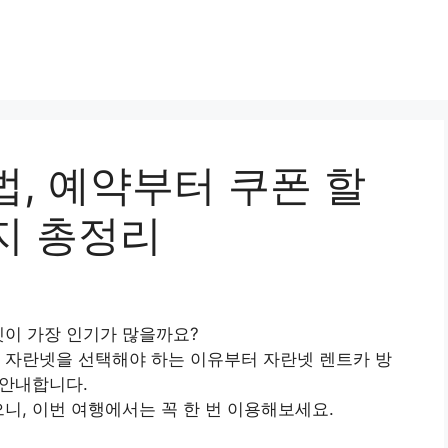
, 예약부터 쿠폰 할
지 총정리
넷이 가장 인기가 많을까요?
 자란넷을 선택해야 하는 이유부터 자란넷 렌트카 방
 안내합니다.
니, 이번 여행에서는 꼭 한 번 이용해보세요.