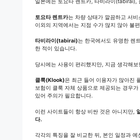
일본에는 토요타 렌트카, 타비라이(tabirai),
토요타 렌트카
는 차량 상태가 깔끔하고 서비
이외의 지역에서는 지점 수가 많지 않아 불편
타비라이(tabirai)
는 한국에서도 유명한 렌트
한 적이 있습니다.
당시에는 사용이 편리했지만, 지금 생각해보면
클룩(Klook)
은 최근 들어 이용자가 많아진 
보험이 클룩 자체 상품으로 제공되는 경우가 
있어 주의가 필요합니다.
이런 사이트들이 항상 비싼 것은 아니지만,
다.
각각의 특징을 잘 비교한 뒤, 본인 일정과 