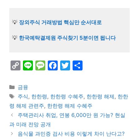
💡
장외주식 거래방법 핵심만 순서대로
💡
한국예탁결제원 주식찾기 5분이면 됩니다
C
Li
M
F
T
S
o
n
e
a
w
h
p
e
s
c
itt
ar
Categories
금융
y
s
e
er
e
Tags
주식
,
한한령
,
한한령 수혜주
,
한한령 해제
,
한한
Li
a
b
령 해제 관련주
,
한한령 해제 수혜주
n
g
o
주택관리사 취업, 연봉 6,000만 원 가능? 현실
k
e
o
과 미래 전망 공개
k
음식물 과민증 검사 비용 이렇게 차이 난다고?