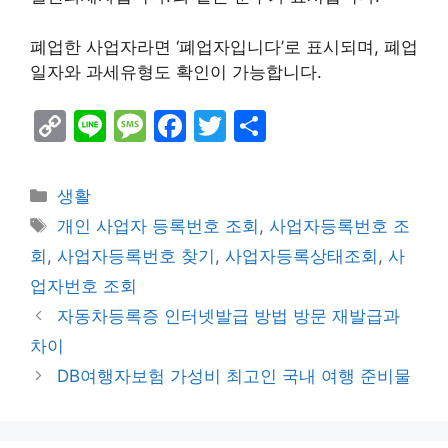
폐업한 사업자라면 ‘폐업자입니다’로 표시되며, 폐업
일자와 과세유형도 확인이 가능합니다.
C
Li
M
F
T
S
o
n
e
a
w
h
p
e
s
c
itt
ar
Categories
생활
y
s
e
er
e
Tags
개인 사업자 등록번호 조회
,
사업자등록번호 조
Li
a
b
회
,
사업자등록번호 찾기
,
사업자등록상태조회
,
사
n
g
o
업자번호 조회
k
e
o
자동차등록증 인터넷발급 방법 방문 재발급과
k
차이
DB여행자보험 가성비 최고인 국내 여행 준비물