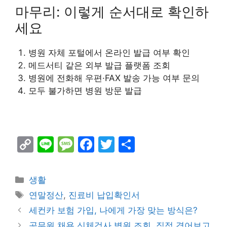
마무리: 이렇게 순서대로 확인하
세요
병원 자체 포털에서 온라인 발급 여부 확인
메드서티 같은 외부 발급 플랫폼 조회
병원에 전화해 우편·FAX 발송 가능 여부 문의
모두 불가하면 병원 방문 발급
C
Li
M
F
T
S
o
n
e
a
w
h
p
e
s
c
itt
ar
Categories
생활
y
s
e
er
e
Tags
연말정산
,
진료비 납입확인서
Li
a
b
세컨카 보험 가입, 나에게 가장 맞는 방식은?
n
g
o
공무원 채용 신체검사 병원 조회, 직접 겪어보고