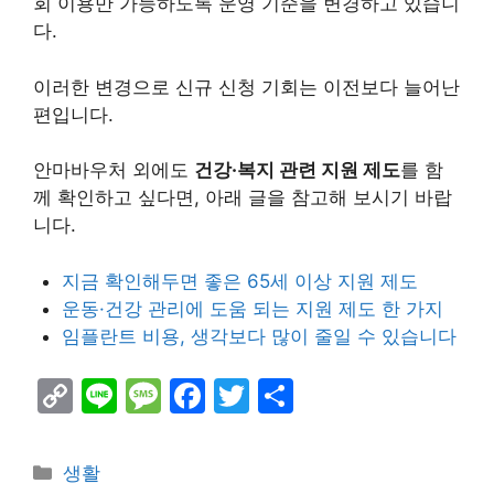
회 이용만 가능하도록 운영 기준을 변경하고 있습니
다.
이러한 변경으로 신규 신청 기회는 이전보다 늘어난
편입니다.
안마바우처 외에도
건강·복지 관련 지원 제도
를 함
께 확인하고 싶다면, 아래 글을 참고해 보시기 바랍
니다.
지금 확인해두면 좋은 65세 이상 지원 제도
운동·건강 관리에 도움 되는 지원 제도 한 가지
임플란트 비용, 생각보다 많이 줄일 수 있습니다
C
Li
M
F
T
S
o
n
e
a
w
h
p
e
s
c
itt
ar
Categories
생활