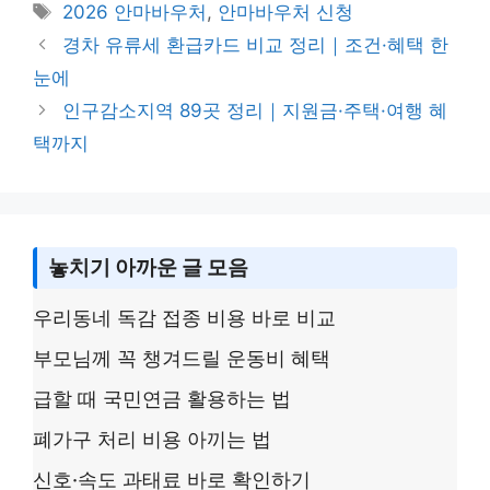
y
s
e
er
e
Tags
2026 안마바우처
,
안마바우처 신청
Li
a
b
경차 유류세 환급카드 비교 정리｜조건·혜택 한
n
g
o
눈에
k
e
o
인구감소지역 89곳 정리｜지원금·주택·여행 혜
k
택까지
놓치기 아까운 글 모음
우리동네 독감 접종 비용 바로 비교
부모님께 꼭 챙겨드릴 운동비 혜택
급할 때 국민연금 활용하는 법
폐가구 처리 비용 아끼는 법
신호·속도 과태료 바로 확인하기