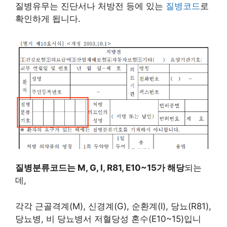
질병유무는 진단서나 처방전 등에 있는
질병코드
로
확인하게 됩니다.
질병분류코드는 M, G, I, R81, E10~15가 해당
되는
데,
각각 근골격계(M), 신경계(G), 순환계(I), 당뇨(R81),
당뇨병, 비 당뇨병서 저혈당성 혼수(E10~15)입니