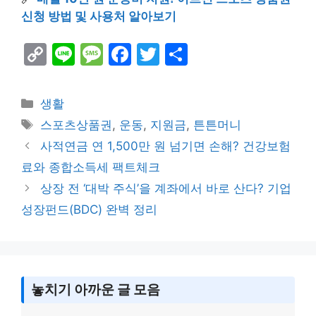
신청 방법 및 사용처 알아보기
C
Li
M
F
T
S
o
n
e
a
w
h
p
e
s
c
itt
ar
Categories
생활
y
s
e
er
e
Tags
스포츠상품권
,
운동
,
지원금
,
튼튼머니
Li
a
b
사적연금 연 1,500만 원 넘기면 손해? 건강보험
n
g
o
료와 종합소득세 팩트체크
k
e
o
상장 전 ‘대박 주식’을 계좌에서 바로 산다? 기업
k
성장펀드(BDC) 완벽 정리
놓치기 아까운 글 모음