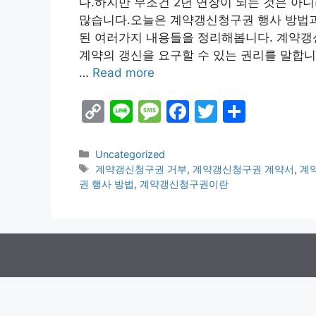
다.하지만 무조건 2년 연장이 되는 것은 아
많습니다.오늘은 계약갱신청구권 행사 방법과
된 여러가지 내용들을 정리해봅니다. 계약
계약의 갱신을 요구할 수 있는 권리를 말합니
…
Read more
C
Li
M
F
T
S
o
n
e
a
w
h
p
e
s
c
itt
ar
Categories
Uncategorized
Tags
계약갱신청구권 거부
,
계약갱신청구권 계약서
,
계
y
s
e
er
e
권 행사 방법
,
계약갱신청구권이란
Li
a
b
n
g
o
k
e
o
k