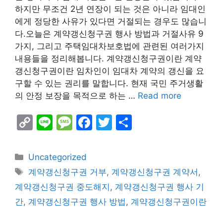
하지만 무조건 2년 연장이 되는 것은 아니라 임대인
에게 정당한 사유가 있다면 거절되는 경우도 많습니
다.오늘은 계약갱신청구권 행사 방법과 거절사유 9
가지, 그리고 주택임대차보호법에 관련된 여러가지
내용들을 정리해봅니다. 계약갱신청구권이란 계약
갱신청구권이란 임차인이 임대차 계약의 갱신을 요
구할 수 있는 권리를 말합니다. 현재 국민 주거생활
의 안정 보장을 목적으로 하는 …
Read more
C
Li
M
F
T
S
o
n
e
a
w
h
p
e
s
c
itt
ar
Categories
Uncategorized
y
s
e
er
e
Tags
계약갱신청구권 거부
,
계약갱신청구권 계약서
,
Li
a
b
계약갱신청구권 중도해지
,
계약갱신청구권 행사 기
n
g
o
간
,
계약갱신청구권 행사 방법
,
계약갱신청구권이란
k
e
o