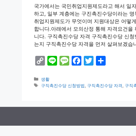
국가에서는 국민취업지원제도라고 해서 일자리
하고, 일부 계층에는 구진촉진수당이라는 명
취업지원제도가 무엇이며 지원대상은 어떻게
합니다.아래에서 모의산정 통해 자격요건을 
니다. 구직촉진수당 자격 구직촉진수당 신청
는지 구직촉진수당 자격을 먼저 살펴보겠습
C
Li
M
F
T
S
o
n
e
a
w
h
p
e
s
c
itt
ar
Categories
생활
Tags
구직촉진수당 신청방법
,
구직촉진수당 자격
,
구직
y
s
e
er
e
Li
a
b
n
g
o
k
e
o
k