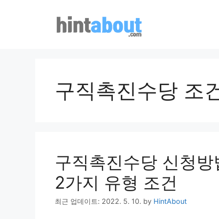
Skip
to
content
구직촉진수당 조
구직촉진수당 신청방법
2가지 유형 조건
최근 업데이트: 2022. 5. 10.
by
HintAbout