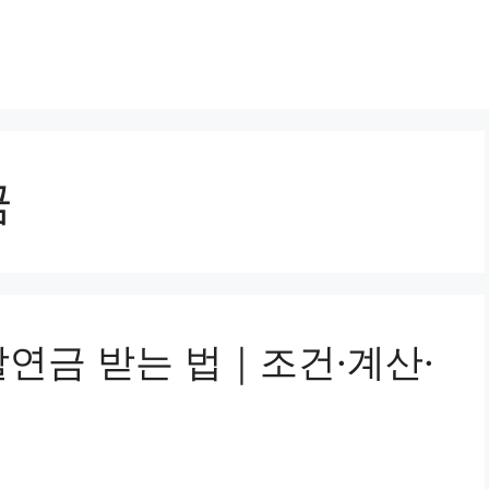
금
할연금 받는 법｜조건·계산·