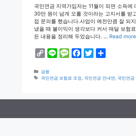
국민연금 지역가입자는 11월이 되면 소득에
30만 원이 넘게 오를 것이라는 고지서를 받
접 문의를 했습니다.사업이 예전만큼 잘 되지
냈을 때 불이익이 생각보다 커서 매달 보험료
든 내용을 정리해 두었습니다. …
Read more
C
Li
M
F
T
S
o
n
e
a
w
h
p
e
s
c
itt
ar
Categories
금융
Tags
국민연금 보험료 조정
,
국민연금 안내면
,
국민연금
y
s
e
er
e
Li
a
b
n
g
o
k
e
o
k