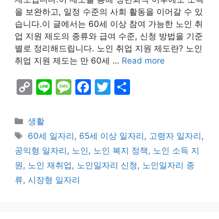
을 보완하고, 일정 수준의 사회 활동을 이어갈 수 있
습니다.이 글에서는 60세 이상 참여 가능한 노인 취
업 지원 제도의 종류와 급여 수준, 신청 방법을 기준
별로 정리해드립니다. 노인 취업 지원 제도란? 노인
취업 지원 제도는 만 60세 …
Read more
C
Li
M
F
T
S
o
n
e
a
w
h
p
e
s
c
itt
ar
Categories
생활
y
s
e
er
e
Tags
60세 일자리
,
65세 이상 일자리
,
고령자 일자리
,
Li
a
b
공익형 일자리
,
노인
,
노인 복지 정책
,
노인 소득 지
n
g
o
원
,
노인 재취업
,
노인일자리 신청
,
노인일자리 종
k
e
o
류
,
시장형 일자리
k