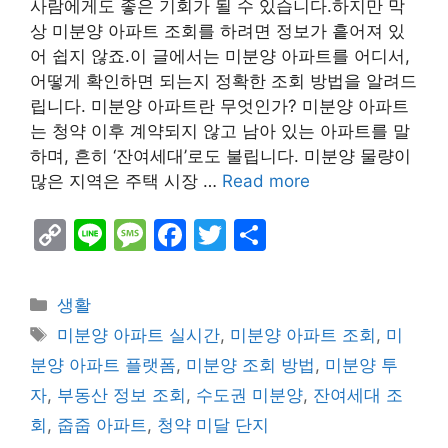
사람에게도 좋은 기회가 될 수 있습니다.하지만 막
상 미분양 아파트 조회를 하려면 정보가 흩어져 있
어 쉽지 않죠.이 글에서는 미분양 아파트를 어디서,
어떻게 확인하면 되는지 정확한 조회 방법을 알려드
립니다. 미분양 아파트란 무엇인가? 미분양 아파트
는 청약 이후 계약되지 않고 남아 있는 아파트를 말
하며, 흔히 ‘잔여세대’로도 불립니다. 미분양 물량이
많은 지역은 주택 시장 …
Read more
C
Li
M
F
T
S
o
n
e
a
w
h
p
e
s
c
itt
ar
Categories
생활
y
s
e
er
e
Tags
미분양 아파트 실시간
,
미분양 아파트 조회
,
미
Li
a
b
분양 아파트 플랫폼
,
미분양 조회 방법
,
미분양 투
n
g
o
자
,
부동산 정보 조회
,
수도권 미분양
,
잔여세대 조
k
e
o
회
,
줍줍 아파트
,
청약 미달 단지