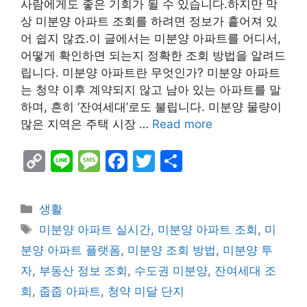
사람에게도 좋은 기회가 될 수 있습니다.하지만 막
상 미분양 아파트 조회를 하려면 정보가 흩어져 있
어 쉽지 않죠.이 글에서는 미분양 아파트를 어디서,
어떻게 확인하면 되는지 정확한 조회 방법을 알려드
립니다. 미분양 아파트란 무엇인가? 미분양 아파트
는 청약 이후 계약되지 않고 남아 있는 아파트를 말
하며, 흔히 ‘잔여세대’로도 불립니다. 미분양 물량이
많은 지역은 주택 시장 …
Read more
C
Li
M
F
T
S
o
n
e
a
w
h
p
e
s
c
itt
ar
Categories
생활
y
s
e
er
e
Tags
미분양 아파트 실시간
,
미분양 아파트 조회
,
미
Li
a
b
분양 아파트 플랫폼
,
미분양 조회 방법
,
미분양 투
n
g
o
자
,
부동산 정보 조회
,
수도권 미분양
,
잔여세대 조
k
e
o
회
,
줍줍 아파트
,
청약 미달 단지