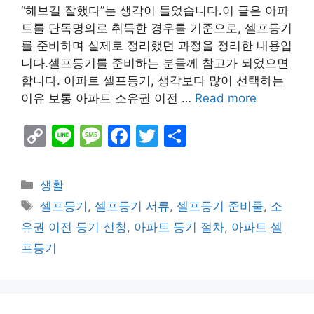
“해보길 잘했다”는 생각이 들었습니다.이 글은 아파
트를 단독명의로 취득한 경우를 기준으로, 셀프등기
를 준비하며 실제로 정리했던 과정을 정리한 내용입
니다.셀프등기를 준비하는 분들께 참고가 되었으면
합니다. 아파트 셀프등기, 생각보다 많이 선택하는
이유 보통 아파트 소유권 이전 …
Read more
C
Li
M
F
T
S
o
n
e
a
w
h
p
e
s
c
itt
ar
Categories
생활
y
s
e
er
e
Tags
셀프등기
,
셀프등기 서류
,
셀프등기 준비물
,
소
Li
a
b
유권 이전 등기 신청
,
아파트 등기 절차
,
아파트 셀
n
g
o
프등기
k
e
o
k