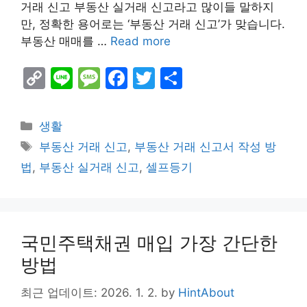
거래 신고 부동산 실거래 신고라고 많이들 말하지
만, 정확한 용어로는 ‘부동산 거래 신고’가 맞습니다.
부동산 매매를 …
Read more
C
Li
M
F
T
S
o
n
e
a
w
h
p
e
s
c
itt
ar
Categories
생활
y
s
e
er
e
Tags
부동산 거래 신고
,
부동산 거래 신고서 작성 방
Li
a
b
법
,
부동산 실거래 신고
,
셀프등기
n
g
o
k
e
o
k
국민주택채권 매입 가장 간단한
방법
최근 업데이트: 2026. 1. 2.
by
HintAbout