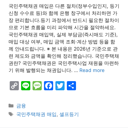
국민주택채권 매입은 다른 절차(정부수입인지, 등기
신청 수수료 등)와 함께 은행 창구에서 처리하면 가
장 편리합니다.등기 과정에서 반드시 필요한 절차이
므로 기본 흐름을 미리 파악해 시간을 절약하세요.
국민주택채권 매입액, 실제 부담금(즉시매도 기준),
매입 대상 여부, 매입 금액 조회·계산 방법 등을 함
께 안내드립니다. ※ 본 내용은 2026년 기준으로 관
련 제도와 금액을 확인해 정리했습니다. 국민주택채
권란? 국민주택채권은 국민주택사업 재원을 마련하
기 위해 발행되는 채권입니다. …
Read more
C
Li
M
F
T
S
o
n
e
a
w
h
p
e
s
c
itt
ar
Categories
금융
y
s
e
er
e
Tags
국민주택채권 매입
,
셀프등기
Li
a
b