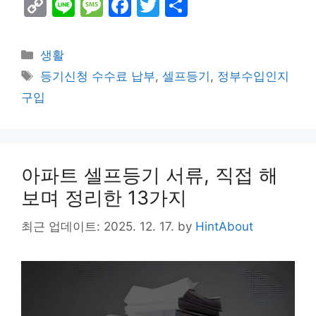
C
Li
M
F
T
S
o
n
e
a
w
h
p
e
s
c
itt
ar
Categories
생활
y
s
e
er
e
Tags
등기신청 수수료 납부
,
셀프등기
,
정부수입인지
Li
a
b
구입
n
g
o
k
e
o
k
아파트 셀프등기 서류, 직접 해
보며 정리한 13가지
최근 업데이트: 2025. 12. 17.
by
HintAbout