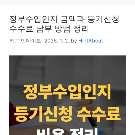
n
g
o
k
e
o
정부수입인지 금액과 등기신청
k
수수료 납부 방법 정리
최근 업데이트: 2026. 1. 2.
by
HintAbout