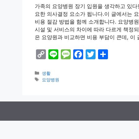
가족의 요양병원 장기 입원을 생각하고 있다면
요한 의사결정 요소가 됩니다.이 글에서는 
비용 절감 방법을 함께 소개합니다. 요양병
시설 및 서비스의 차이에 따라 다르게 책정되
은 요양원과 비교하면 비용 부담이 큰데, 이
C
Li
M
F
T
S
o
n
e
a
w
h
p
e
s
c
itt
ar
Categories
생활
Tags
요양병원
y
s
e
er
e
Li
a
b
n
g
o
k
e
o
k