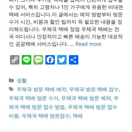
수 있어, 특히 고령자나 1인 가구에게 유용한 비대면
택배 서비스입니다.이 글에서는 예약 방법부터 방문
수거 시간, 비용과 할인 팁까지 꼭 필요한 내용을 정
리해드립니다. 우체국 택배 장점 우체국 택배는 전
국 어디서나 안정적이고 빠른 배송이 가능한 대표적
인 공공택배 서비스입니다. …
Read more
C
Li
M
F
T
S
o
n
e
a
w
h
p
e
s
c
itt
ar
Categories
생활
y
s
e
er
e
Tags
우체국 방문 택배 예약
,
우체국 방문 택배 접수
,
Li
a
b
우체국 택배 방문 수거
,
우체국 택배 방문 예약
,
우
n
g
o
체국 택배 방문 접수 방법
,
우체국 택배 방문 접수
k
e
o
비용
,
우체국 택배 방문접수
,
택배
k