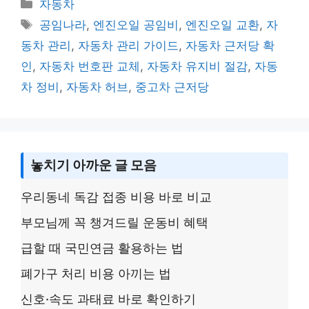
Categories
자동차
y
s
e
er
e
Tags
공임나라
,
엔진오일 공임비
,
엔진오일 교환
,
자
Li
a
b
동차 관리
,
자동차 관리 가이드
,
자동차 근저당 확
n
g
o
인
,
자동차 번호판 교체
,
자동차 유지비 절감
,
자동
k
e
o
차 정비
,
자동차 허브
,
중고차 근저당
k
놓치기 아까운 글 모음
우리동네 독감 접종 비용 바로 비교
부모님께 꼭 챙겨드릴 운동비 혜택
급할 때 국민연금 활용하는 법
폐가구 처리 비용 아끼는 법
신호·속도 과태료 바로 확인하기