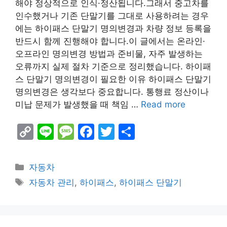
해야 정상적으로 인식·정산됩니다.그래서 중고차를
인수했거나 기존 단말기를 그대로 사용하려는 경우
에는 하이패스 단말기 명의변경과 차량 정보 등록을
반드시 함께 진행해야 합니다.이 글에서는 온라인·
오프라인 명의변경 방법과 준비물, 자주 발생하는
오류까지 실제 절차 기준으로 정리했습니다. 하이패
스 단말기 명의변경이 필요한 이유 하이패스 단말기
명의변경은 생각보다 중요합니다. 통행료 정산이나
미납 문제가 발생했을 때 책임 …
Read more
C
Li
M
F
T
S
o
n
e
a
w
h
p
e
s
c
itt
ar
Categories
자동차
y
s
e
er
e
Tags
자동차 관리
,
하이패스
,
하이패스 단말기
Li
a
b
n
g
o