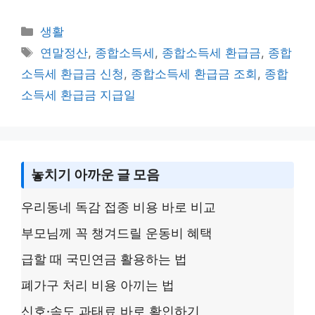
o
n
e
a
w
h
p
e
s
c
itt
ar
Categories
생활
y
s
e
er
e
Tags
연말정산
,
종합소득세
,
종합소득세 환급금
,
종합
Li
a
b
소득세 환급금 신청
,
종합소득세 환급금 조회
,
종합
n
g
o
소득세 환급금 지급일
k
e
o
k
놓치기 아까운 글 모음
우리동네 독감 접종 비용 바로 비교
부모님께 꼭 챙겨드릴 운동비 혜택
급할 때 국민연금 활용하는 법
폐가구 처리 비용 아끼는 법
신호·속도 과태료 바로 확인하기