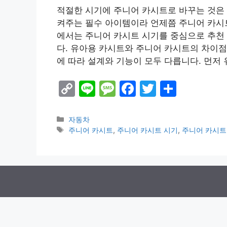
적절한 시기에 주니어 카시트로 바꾸는 것은
켜주는 필수 아이템이라 언제쯤 주니어 카시
에서는 주니어 카시트 시기를 중심으로 추천 
다. 유아용 카시트와 주니어 카시트의 차이점
에 따라 설계와 기능이 모두 다릅니다. 먼저
C
Li
M
F
T
S
o
n
e
a
w
h
p
e
s
c
itt
ar
Categories
자동차
Tags
주니어 카시트
,
주니어 카시트 시기
,
주니어 카시트
y
s
e
er
e
Li
a
b
n
g
o
k
e
o
k