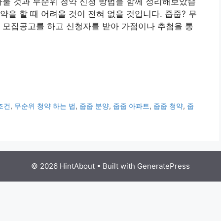
아둘 것과 무순위 청약 신청 방법을 함께 정리해보았습
을 할 때 어려울 것이 전혀 없을 것입니다. 줍줍? 무
 모집공고를 하고 신청자를 받아 가점이나 추첨을 통
조건
,
무순위 청약 하는 법
,
줍줍 분양
,
줍줍 아파트
,
줍줍 청약
,
줍
© 2026 HintAbout
• Built with
GeneratePress