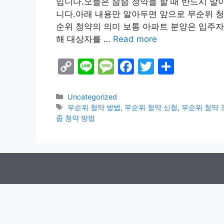
입니다.오늘은 줍줍 청약을 할 때 반드시 알
니다.아래 내용만 알아두면 앞으로 무순위 청약
순위 청약의 의미 보통 아파트 분양은 입주자
해 대상자를 …
Read more
C
Li
M
F
T
S
o
n
e
a
w
h
p
e
s
c
itt
ar
Categories
Uncategorized
Tags
무순위 청약 방법
,
무순위 청약 신청
,
무순위 청약 
y
s
e
er
e
줍 청약 방법
Li
a
b
n
g
o
k
e
o
k