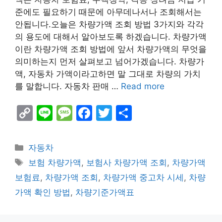
준에도 필요하기 때문에 아무데나서나 조회해서는
안됩니다.오늘은 차량가액 조회 방법 3가지와 각각
의 용도에 대해서 알아보도록 하겠습니다. 차량가액
이란 차량가액 조회 방법에 앞서 차량가액의 무엇을
의미하는지 먼저 살펴보고 넘어가겠습니다. 차량가
액, 자동차 가액이라고하면 말 그대로 차량의 가치
를 말합니다. 자동차 판매 …
Read more
C
Li
M
F
T
S
o
n
e
a
w
h
p
e
s
c
itt
ar
Categories
자동차
y
s
e
er
e
Tags
보험 차량가액
,
보험사 차량가액 조회
,
차량가액
Li
a
b
보험료
,
차량가액 조회
,
차량가액 중고차 시세
,
차량
n
g
o
가액 확인 방법
,
차량기준가액표
k
e
o