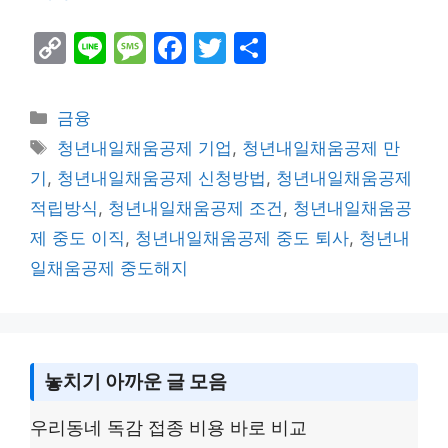
C
Li
M
F
T
S
o
n
e
a
w
h
p
e
s
c
itt
ar
Categories
금융
y
s
e
er
e
Tags
청년내일채움공제 기업
,
청년내일채움공제 만
Li
a
b
기
,
청년내일채움공제 신청방법
,
청년내일채움공제
n
g
o
적립방식
,
청년내일채움공제 조건
,
청년내일채움공
k
e
o
제 중도 이직
,
청년내일채움공제 중도 퇴사
,
청년내
k
일채움공제 중도해지
놓치기 아까운 글 모음
우리동네 독감 접종 비용 바로 비교