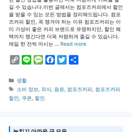
길 수 있습니다.이번 글에서는 컴포즈커피에서 할인
을 받을 수 있는 모든 방법을 정리해드립니다. 컴포
즈커피 할인, 꼭 챙겨야 하는 이유 컴포즈커피는 이
미 가성비 좋은 커피 브랜드로 유명하지만, 할인 혜
택까지 챙긴다면 더욱 저렴하게 즐길 수 있습니다.
매일 한 잔씩 마시는 …
Read more
C
Li
M
F
T
S
o
n
e
a
w
h
p
e
s
c
itt
ar
Categories
생활
y
s
e
er
e
Tags
소비 정보
,
외식
,
음료
,
컴포즈커피
,
컴포즈커피
Li
a
b
할인
,
쿠폰
,
할인
n
g
o
k
e
o
k
놓치기 아까운 글 모음