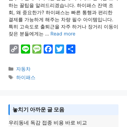
하는 꿀팁을 알려드리겠습니다. 하이패스 잔액 조
회, 왜 중요한가? 하이패스는 빠른 통행과 편리한
결제를 가능하게 해주는 차량 필수 아이템입니다.
특히 고속도로 출퇴근을 자주 하거나 장거리 이동이
잦은 분들에게는 …
Read more
C
Li
M
F
T
S
o
n
e
a
w
h
p
e
s
c
itt
ar
Categories
자동차
y
s
e
er
e
Tags
하이패스
Li
a
b
n
g
o
k
e
o
놓치기 아까운 글 모음
k
우리동네 독감 접종 비용 바로 비교