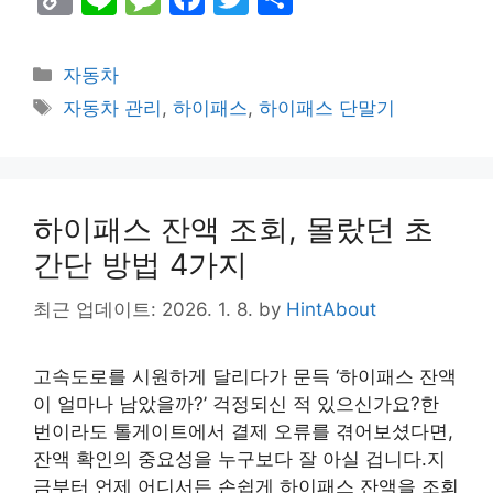
o
n
e
a
w
h
p
e
s
c
itt
ar
Categories
자동차
y
s
e
er
e
Tags
자동차 관리
,
하이패스
,
하이패스 단말기
Li
a
b
n
g
o
k
e
o
하이패스 잔액 조회, 몰랐던 초
k
간단 방법 4가지
최근 업데이트: 2026. 1. 8.
by
HintAbout
고속도로를 시원하게 달리다가 문득 ‘하이패스 잔액
이 얼마나 남았을까?’ 걱정되신 적 있으신가요?한
번이라도 톨게이트에서 결제 오류를 겪어보셨다면,
잔액 확인의 중요성을 누구보다 잘 아실 겁니다.지
금부터 언제 어디서든 손쉽게 하이패스 잔액을 조회