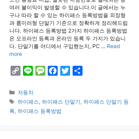
여러 불이익이 발생할 수 있습니다.이 글에서는 누
구나 따라 할 수 있는 하이패스 등록방법을 외장형
과 룸미러형 단말기 기준으로 정확하게 정리해드립
니다. 하이패스 등록방법 2가지 하이패스 등록방법
은 오프라인 등록과 온라인 등록 두 가지가 있습니
다. 단말기를 어디에서 구입했는지, PC …
Read
more
C
Li
M
F
T
S
o
n
e
a
w
h
p
e
s
c
itt
ar
Categories
자동차
y
s
e
er
e
Tags
하이패스
,
하이패스 단말기
,
하이패스 단말기 등
Li
a
b
록
,
하이패스 등록방법
n
g
o
k
e
o