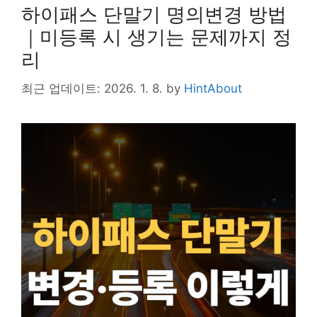
k
하이패스 단말기 명의변경 방법
｜미등록 시 생기는 문제까지 정
리
최근 업데이트: 2026. 1. 8.
by
HintAbout