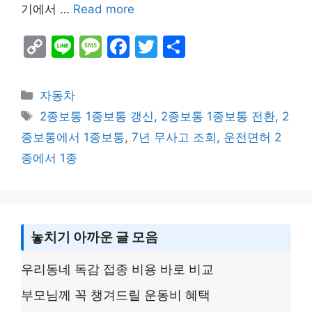
기에서 …
Read more
C
Li
M
F
T
S
o
n
e
a
w
h
p
e
s
c
itt
ar
Categories
자동차
y
s
e
er
e
Tags
2종보통 1종보통 갱신
,
2종보통 1종보통 전환
,
2
Li
a
b
종보통에서 1종보통
,
7년 무사고 조회
,
운전면허 2
n
g
o
종에서 1종
k
e
o
k
놓치기 아까운 글 모음
우리동네 독감 접종 비용 바로 비교
부모님께 꼭 챙겨드릴 운동비 혜택