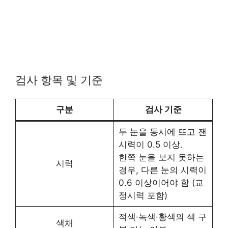
검사 항목 및 기준
구분
검사 기준
두 눈을 동시에 뜨고 잰
시력이 0.5 이상.
한쪽 눈을 보지 못하는
시력
경우, 다른 눈의 시력이
0.6 이상이어야 함 (교
정시력 포함)
적색·녹색·황색의 색 구
색채