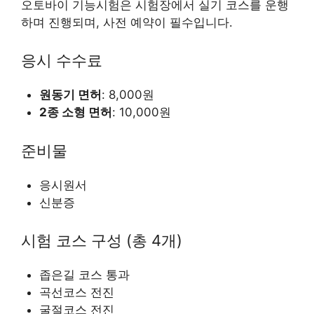
오토바이 기능시험은 시험장에서 실기 코스를 운행
하며 진행되며, 사전 예약이 필수입니다.
응시 수수료
원동기 면허
: 8,000원
2종 소형 면허
: 10,000원
준비물
응시원서
신분증
시험 코스 구성 (총 4개)
좁은길 코스 통과
곡선코스 전진
굴절코스 전진