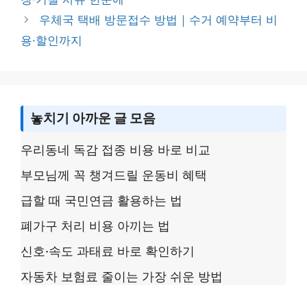
우체국 택배 방문접수 방법｜수거 예약부터 비
용·할인까지
놓치기 아까운 글 모음
우리동네 독감 접종 비용 바로 비교
부모님께 꼭 챙겨드릴 운동비 혜택
급할 때 국민연금 활용하는 법
폐가구 처리 비용 아끼는 법
신호·속도 과태료 바로 확인하기
자동차 보험료 줄이는 가장 쉬운 방법