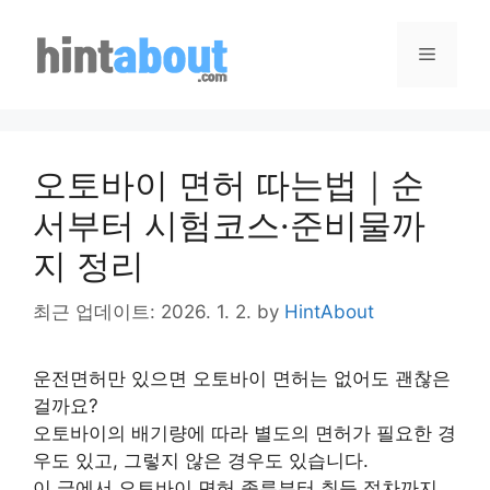
Skip
to
Menu
content
오토바이 면허 따는법｜순
서부터 시험코스·준비물까
지 정리
최근 업데이트: 2026. 1. 2.
by
HintAbout
운전면허만 있으면 오토바이 면허는 없어도 괜찮은
걸까요?
오토바이의 배기량에 따라 별도의 면허가 필요한 경
우도 있고, 그렇지 않은 경우도 있습니다.
이 글에서 오토바이 면허 종류부터 취득 절차까지,