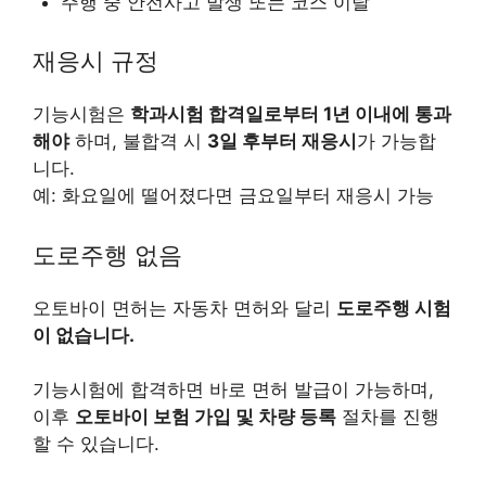
주행 중 안전사고 발생 또는 코스 이탈
재응시 규정
기능시험은
학과시험 합격일로부터 1년 이내에 통과
해야
하며, 불합격 시
3일 후부터 재응시
가 가능합
니다.
예: 화요일에 떨어졌다면 금요일부터 재응시 가능
도로주행 없음
오토바이 면허는 자동차 면허와 달리
도로주행 시험
이 없습니다.
기능시험에 합격하면 바로 면허 발급이 가능하며,
이후
오토바이 보험 가입 및 차량 등록
절차를 진행
할 수 있습니다.