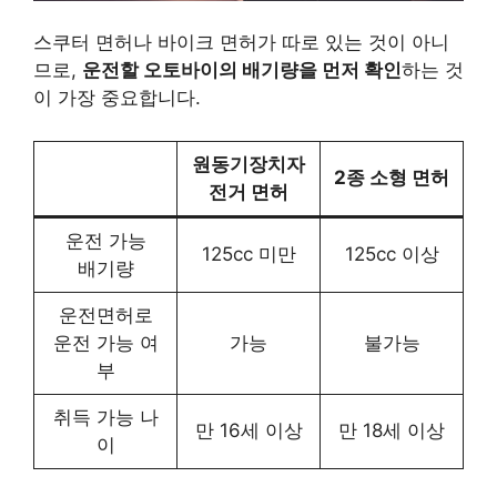
스쿠터 면허나 바이크 면허가 따로 있는 것이 아니
므로,
운전할 오토바이의 배기량을 먼저 확인
하는 것
이 가장 중요합니다.
원동기장치자
2종 소형 면허
전거 면허
운전 가능
125cc 미만
125cc 이상
배기량
운전면허로
운전 가능 여
가능
불가능
부
취득 가능 나
만 16세 이상
만 18세 이상
이