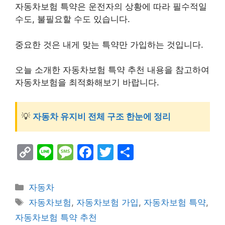
자동차보험 특약은 운전자의 상황에 따라 필수적일
수도, 불필요할 수도 있습니다.
중요한 것은 내게 맞는 특약만 가입하는 것입니다.
오늘 소개한 자동차보험 특약 추천 내용을 참고하여
자동차보험을 최적화해보기 바랍니다.
💡
자동차 유지비 전체 구조 한눈에 정리
C
Li
M
F
T
S
o
n
e
a
w
h
p
e
s
c
itt
ar
Categories
자동차
y
s
e
er
e
Tags
자동차보험
,
자동차보험 가입
,
자동차보험 특약
,
Li
a
b
자동차보험 특약 추천