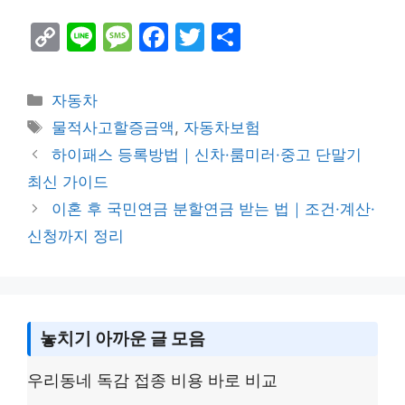
C
Li
M
F
T
S
o
n
e
a
w
h
p
e
s
c
itt
ar
Categories
자동차
y
s
e
er
e
Tags
물적사고할증금액
,
자동차보험
Li
a
b
하이패스 등록방법｜신차·룸미러·중고 단말기
n
g
o
최신 가이드
k
e
o
이혼 후 국민연금 분할연금 받는 법｜조건·계산·
k
신청까지 정리
놓치기 아까운 글 모음
우리동네 독감 접종 비용 바로 비교