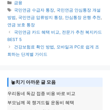
p
e
s
c
itt
ar
Categories
금융
y
s
e
er
e
Tags
국민연금 수급자 통장
,
국민연금 안심통장 개설
Li
a
b
방법
,
국민연금 압류방지 통장
,
안심통장 은행 추천
,
n
g
o
연금 보호 통장
k
e
o
국민연금 카드 혜택 비교, 전문가 추천 복지카드
k
BEST 5
건강보험료 확인 방법, 모바일과 PC로 쉽게 조
회하는 단계별 가이드
놓치기 아까운 글 모음
우리동네 독감 접종 비용 바로 비교
부모님께 꼭 챙겨드릴 운동비 혜택