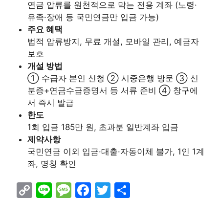
연금 압류를 원천적으로 막는 전용 계좌 (노령·
유족·장애 등 국민연금만 입금 가능)
주요 혜택
법적 압류방지, 무료 개설, 모바일 관리, 예금자
보호
개설 방법
① 수급자 본인 신청 ② 시중은행 방문 ③ 신
분증+연금수급증명서 등 서류 준비 ④ 창구에
서 즉시 발급
한도
1회 입금 185만 원, 초과분 일반계좌 입금
제약사항
국민연금 이외 입금·대출·자동이체 불가, 1인 1계
좌, 명칭 확인
C
Li
M
F
T
S
o
n
e
a
w
h