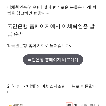
이체확인증(건수)이 많아 번거로운 분들은 아래 방
법을 참고하면 편합니다.
국민은행 홈페이지에서 이체확인증 발
급 순서
1. 국민은행 홈페이지로 들어갑니다.
국민은행 홈페이지 바로가기
2. ‘개인’ > ‘이체’ > ‘이체결과조회’ 메뉴로 이동합니
다.