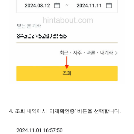
4. 조회 내역에서 ‘이체확인증’ 버튼을 선택합니다.