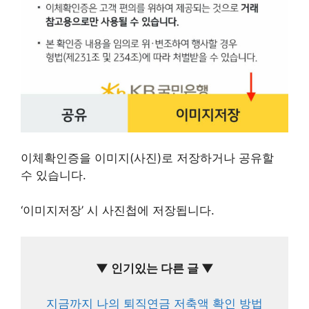
이체확인증을 이미지(사진)로 저장하거나 공유할
수 있습니다.
‘이미지저장’ 시 사진첩에 저장됩니다.
▼ 인기있는 다른 글 ▼
지금까지 나의 퇴직연금 저축액 확인 방법