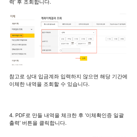
력’ 후 조회합니다.
참고로 상대 입금계좌 입력하지 않으면 해당 기간에
이체한 내역을 조회할 수 있습니다.
4. PDF로 만들 내역을 체크한 후 ‘이체확인증 일괄
출력’ 버튼을 클릭합니다.