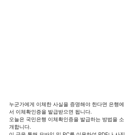
누군가에게 이체한 사실을 증명해야 한다면 은행에
서 이체확인증을 발급받으면 됩니다.
오늘은 국민은행 이체확인증을 발급하는 방법을 소
개합니다.
이 글을 통해 모바일 및 PC를 이용하여 PDF나 사진