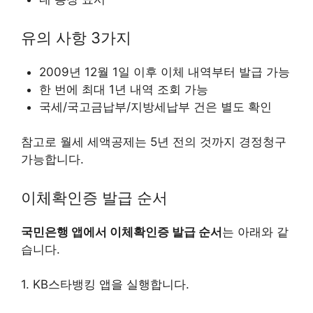
유의 사항 3가지
2009년 12월 1일 이후 이체 내역부터 발급 가능
한 번에 최대 1년 내역 조회 가능
국세/국고금납부/지방세납부 건은 별도 확인
참고로 월세 세액공제는 5년 전의 것까지 경정청구
가능합니다.
이체확인증 발급 순서
국민은행 앱에서 이체확인증 발급 순서
는 아래와 같
습니다.
1. KB스타뱅킹 앱을 실행합니다.