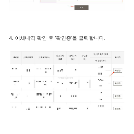
4. 이체내역 확인 후 ‘확인증’을 클릭합니다.