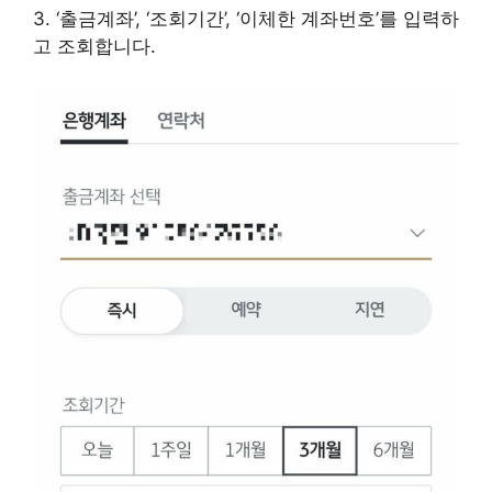
3. ‘출금계좌’, ‘조회기간’, ‘이체한 계좌번호’를 입력하
고 조회합니다.