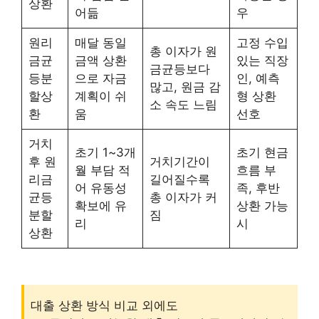
상환
어듦
우
원리
매달 동일
고정 수입
총 이자가 원
금균
금액 상환
있는 직장
금균등보다
등분
으로 자금
인, 예측
많고, 원금 감
할상
계획이 쉬
형 상환
소 속도 느림
환
움
선호
거치
초기 1~3개
초기 현금
후 원
거치기간이
월 부담 적
흐름 부
리금
길어질수록
어 유동성
족, 후반
균등
총 이자가 커
확보에 유
상환 가능
분할
짐
리
시
상환
대출 상환 방식 비교 외에도