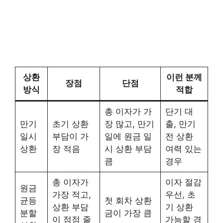
상환
이런 분께
장점
단점
방식
적합
총 이자가 가
단기 대
만기
초기 상환
장 많고, 만기
출, 만기
일시
부담이 가
일에 원금 일
전 상환
상환
장 적음
시 상환 부담
여력 있는
큼
경우
총 이자가
이자 절감
원금
가장 적고,
우선, 초
균등
첫 회차 상환
상환 부담
기 상환
분할
금이 가장 큼
이 점점 줄
가능할 경