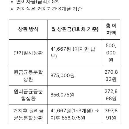
연이자율(금리): 5%
거치식은 거치기간 3개월 기준
총 이
상환 방식
월 상환금(1회차 기준)
자액
500,
41,667원 (이자만 납
만기일시상환
000
부)
원
원금균등분할
270,8
875,000원
상환
33원
원리금균등분
272,8
856,075원
할상환
98원
거치후 원리금
41,667원(1~3개월) →
397,8
균등분할상환
이후 856,075원
91원