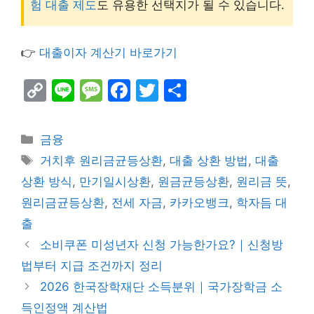
험 대출 제도
도 유용한 선택지가 될 수 있습니다.
👉
대출이자 계산기 바로가기
C
Li
M
F
T
S
o
n
e
a
w
h
p
e
s
c
itt
ar
Categories
금융
y
s
e
er
e
Tags
거치후 원리금균등상환
,
대출 상환 방법
,
대출
Li
a
b
상환 방식
,
만기일시상환
,
원금균등상환
,
원리금 뜻
,
n
g
o
원리금균등상환
,
전세 자금
,
카카오뱅크
,
학자듬 대
k
e
o
출
k
소비쿠폰 미성년자 신청 가능한가요?｜신청방
법부터 지급 조건까지 정리
2026 한국장학재단 소득분위｜국가장학금 소
득인정액 계산법