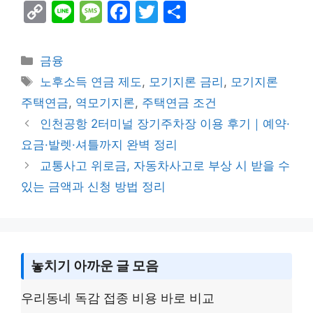
C
Li
M
F
T
S
o
n
e
a
w
h
p
e
s
c
itt
ar
Categories
금융
y
s
e
er
e
Tags
노후소득 연금 제도
,
모기지론 금리
,
모기지론
Li
a
b
주택연금
,
역모기지론
,
주택연금 조건
n
g
o
인천공항 2터미널 장기주차장 이용 후기｜예약·
k
e
o
요금·발렛·셔틀까지 완벽 정리
k
교통사고 위로금, 자동차사고로 부상 시 받을 수
있는 금액과 신청 방법 정리
놓치기 아까운 글 모음
우리동네 독감 접종 비용 바로 비교