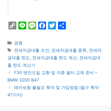
C
Li
M
F
T
S
o
n
e
a
w
h
p
e
s
c
itt
ar
Categories
금융
y
s
e
er
e
Tags
전세자금대출 조건
,
전세자금대출 종류
,
전세자
Li
a
b
금대출 한도
,
전세자금대출 한도 계산
,
전세자금대
n
g
o
출 한도 계산기
k
e
o
F30 엔진오일 교환 및 각종 필터 교체 준비 –
k
BMW 320D B47
태아보험 불필요 특약 및 가입방법 (필수 특약
47가지)