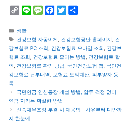
C
Li
M
F
T
S
o
n
e
a
w
h
p
e
s
c
itt
ar
Categories
생활
y
s
e
er
e
Tags
건강보험 자동이체
,
건강보험공단 홈페이지
,
건
Li
a
b
강보험료 PC 조회
,
건강보험료 모바일 조회
,
건강보
n
g
o
험료 조회
,
건강보험료 줄이는 방법
,
건강보험료 할
k
e
o
인
,
건강보험료 확인 방법
,
국민건강보험 앱
,
국민건
k
강보험료 납부내역
,
보험료 모의계산
,
피부양자 등
록
국민연금 안심통장 개설 방법, 압류 걱정 없이
연금 지키는 확실한 방법
신속채무조정 부결 시 대응법｜사유부터 대안까
지 한눈에