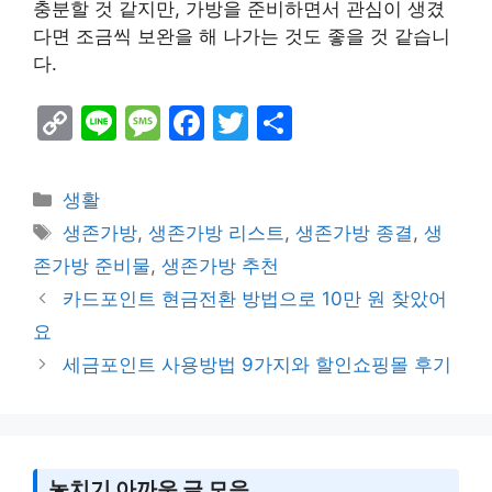
충분할 것 같지만, 가방을 준비하면서 관심이 생겼
다면 조금씩 보완을 해 나가는 것도 좋을 것 같습니
다.
C
Li
M
F
T
S
o
n
e
a
w
h
p
e
s
c
itt
ar
Categories
생활
y
s
e
er
e
Tags
생존가방
,
생존가방 리스트
,
생존가방 종결
,
생
Li
a
b
존가방 준비물
,
생존가방 추천
n
g
o
카드포인트 현금전환 방법으로 10만 원 찾았어
k
e
o
요
k
세금포인트 사용방법 9가지와 할인쇼핑몰 후기
놓치기 아까운 글 모음