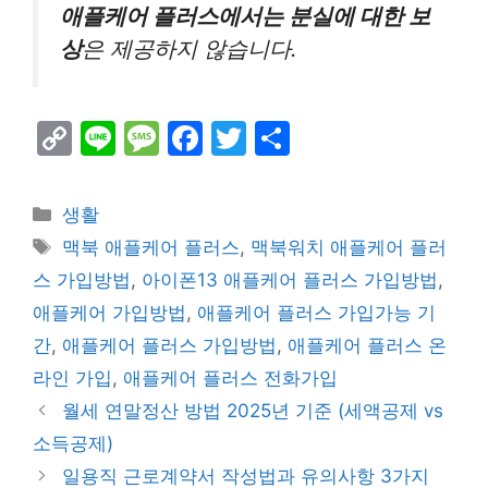
애플케어 플러스에서는 분실에 대한 보
상
은 제공하지 않습니다.
C
Li
M
F
T
S
o
n
e
a
w
h
p
e
s
c
itt
ar
Categories
생활
y
s
e
er
e
Tags
맥북 애플케어 플러스
,
맥북워치 애플케어 플러
Li
a
b
스 가입방법
,
아이폰13 애플케어 플러스 가입방법
,
n
g
o
애플케어 가입방법
,
애플케어 플러스 가입가능 기
k
e
o
간
,
애플케어 플러스 가입방법
,
애플케어 플러스 온
k
라인 가입
,
애플케어 플러스 전화가입
월세 연말정산 방법 2025년 기준 (세액공제 vs
소득공제)
일용직 근로계약서 작성법과 유의사항 3가지