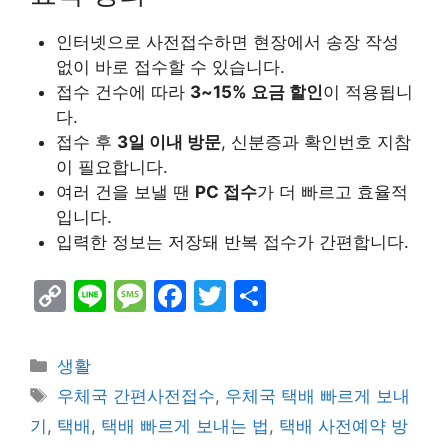
인터넷으로 사전접수하면 현장에서 송장 작성
없이 바로 접수할 수 있습니다.
접수 건수에 따라
3~15% 요금 할인
이 적용됩니
다.
접수 후
3일 이내 방문
, 신분증과 확인번호 지참
이 필요합니다.
여러 건을 보낼 땐
PC 접수
가 더 빠르고 효율적
입니다.
입력한 정보는 저장돼 반복 접수가 간편합니다.
C
Li
M
F
T
S
o
n
e
a
w
h
p
e
s
c
itt
ar
Categories
생활
y
s
e
er
e
Tags
우체국 간편사전접수
,
우체국 택배 빠르게 보내
Li
a
b
기
,
택배
,
택배 빠르게 보내는 법
,
택배 사전예약 방