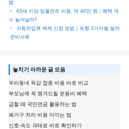
n
g
o
법
k
e
o
65세 이상 임플란트 비용, 약 40만 원｜혜택 개
k
수 늘어날까?
자동차압류 해제 신청 방법｜유형 3가지별 절차
·준비서류
놓치기 아까운 글 모음
우리동네 독감 접종 비용 바로 비교
부모님께 꼭 챙겨드릴 운동비 혜택
급할 때 국민연금 활용하는 법
폐가구 처리 비용 아끼는 법
신호·속도 과태료 바로 확인하기