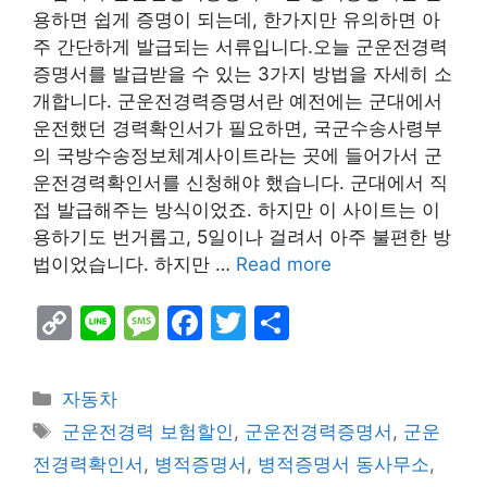
용하면 쉽게 증명이 되는데, 한가지만 유의하면 아
주 간단하게 발급되는 서류입니다.오늘 군운전경력
증명서를 발급받을 수 있는 3가지 방법을 자세히 소
개합니다. 군운전경력증명서란 예전에는 군대에서
운전했던 경력확인서가 필요하면, 국군수송사령부
의 국방수송정보체계사이트라는 곳에 들어가서 군
운전경력확인서를 신청해야 했습니다. 군대에서 직
접 발급해주는 방식이었죠. 하지만 이 사이트는 이
용하기도 번거롭고, 5일이나 걸려서 아주 불편한 방
법이었습니다. 하지만 …
Read more
C
Li
M
F
T
S
o
n
e
a
w
h
p
e
s
c
itt
ar
Categories
자동차
y
s
e
er
e
Tags
군운전경력 보험할인
,
군운전경력증명서
,
군운
Li
a
b
전경력확인서
,
병적증명서
,
병적증명서 동사무소
,