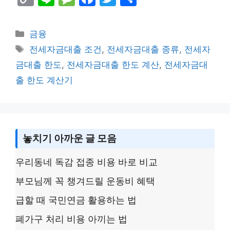
o
n
e
a
w
h
p
e
s
c
itt
ar
Categories
금융
y
s
e
er
e
Tags
전세자금대출 조건
,
전세자금대출 종류
,
전세자
Li
a
b
금대출 한도
,
전세자금대출 한도 계산
,
전세자금대
n
g
o
출 한도 계산기
k
e
o
k
놓치기 아까운 글 모음
우리동네 독감 접종 비용 바로 비교
부모님께 꼭 챙겨드릴 운동비 혜택
급할 때 국민연금 활용하는 법
폐가구 처리 비용 아끼는 법