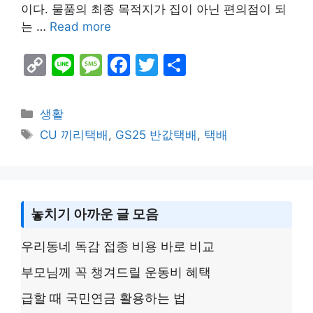
이다. 물품의 최종 목적지가 집이 아닌 편의점이 되
는 …
Read more
C
Li
M
F
T
S
o
n
e
a
w
h
p
e
s
c
itt
ar
Categories
생활
y
s
e
er
e
Tags
CU 끼리택배
,
GS25 반값택배
,
택배
Li
a
b
n
g
o
k
e
o
놓치기 아까운 글 모음
k
우리동네 독감 접종 비용 바로 비교
부모님께 꼭 챙겨드릴 운동비 혜택
급할 때 국민연금 활용하는 법