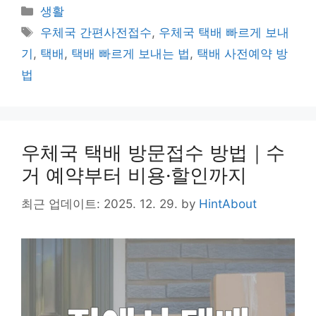
p
e
s
c
itt
ar
Categories
생활
y
s
e
er
e
Tags
우체국 간편사전접수
,
우체국 택배 빠르게 보내
Li
a
b
기
,
택배
,
택배 빠르게 보내는 법
,
택배 사전예약 방
n
g
o
법
k
e
o
k
우체국 택배 방문접수 방법｜수
거 예약부터 비용·할인까지
최근 업데이트: 2025. 12. 29.
by
HintAbout