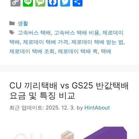
C
Li
M
F
T
S
o
n
e
a
w
h
p
e
s
c
itt
ar
Categories
생활
y
s
e
er
e
Tags
고속버스 택배
,
고속버스 택배 비용
,
제로데이
Li
a
b
택배
,
제로데이 택배 가격
,
제로데이 택배 받는 법
,
n
g
o
제로데이 택배 조회
,
제로데이 택배 퀵
,
택배
k
e
o
k
CU 끼리택배 vs GS25 반값택배
요금 및 특징 비교
최근 업데이트: 2025. 12. 3.
by
HintAbout