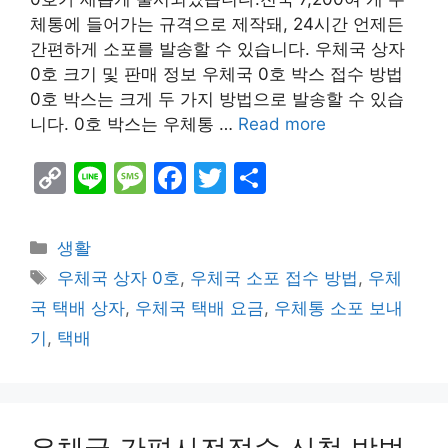
체통에 들어가는 규격으로 제작돼, 24시간 언제든
간편하게 소포를 발송할 수 있습니다. 우체국 상자
0호 크기 및 판매 정보 우체국 0호 박스 접수 방법
0호 박스는 크게 두 가지 방법으로 발송할 수 있습
니다. 0호 박스는 우체통 …
Read more
C
Li
M
F
T
S
o
n
e
a
w
h
p
e
s
c
itt
ar
Categories
생활
y
s
e
er
e
Tags
우체국 상자 0호
,
우체국 소포 접수 방법
,
우체
Li
a
b
국 택배 상자
,
우체국 택배 요금
,
우체통 소포 보내
n
g
o
기
,
택배
k
e
o
k