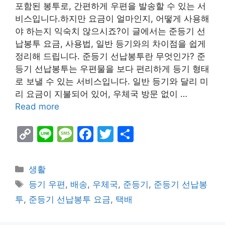
포함된 봉투로, 간편하게 우편을 발송할 수 있는 서
비스입니다.하지만 요금이 얼마인지, 어떻게 사용해
야 하는지 익숙치 않으시죠?이 글에서는 준등기 선
납봉투 요금, 사용법, 일반 등기와의 차이점을 쉽게
정리해 드립니다. 준등기 선납봉투란 무엇인가? 준
등기 선납봉투는 우편물을 보다 편리하게 등기 형태
로 보낼 수 있는 서비스입니다. 일반 등기와 달리 미
리 요금이 지불되어 있어, 우체국 방문 없이 …
Read more
C
Li
M
F
T
S
o
n
e
a
w
h
p
e
s
c
itt
ar
Categories
생활
y
s
e
er
e
Tags
등기 우편
,
배송
,
우체국
,
준등기
,
준등기 선납봉
Li
a
b
투
,
준등기 선납봉투 요금
,
택배
n
g
o