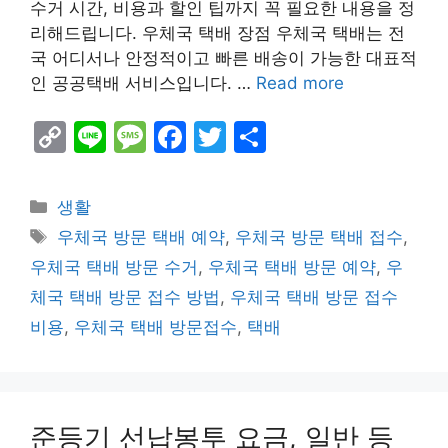
수거 시간, 비용과 할인 팁까지 꼭 필요한 내용을 정
리해드립니다. 우체국 택배 장점 우체국 택배는 전
국 어디서나 안정적이고 빠른 배송이 가능한 대표적
인 공공택배 서비스입니다. …
Read more
C
Li
M
F
T
S
o
n
e
a
w
h
p
e
s
c
itt
ar
Categories
생활
y
s
e
er
e
Tags
우체국 방문 택배 예약
,
우체국 방문 택배 접수
,
Li
a
b
우체국 택배 방문 수거
,
우체국 택배 방문 예약
,
우
n
g
o
체국 택배 방문 접수 방법
,
우체국 택배 방문 접수
k
e
o
비용
,
우체국 택배 방문접수
,
택배
k
준등기 선납봉투 요금, 일반 등