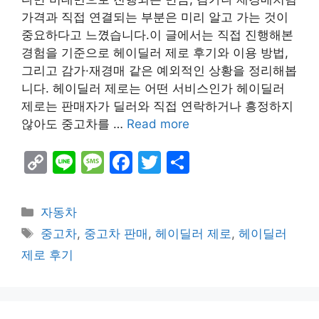
가격과 직접 연결되는 부분은 미리 알고 가는 것이
중요하다고 느꼈습니다.이 글에서는 직접 진행해본
경험을 기준으로 헤이딜러 제로 후기와 이용 방법,
그리고 감가·재경매 같은 예외적인 상황을 정리해봅
니다. 헤이딜러 제로는 어떤 서비스인가 헤이딜러
제로는 판매자가 딜러와 직접 연락하거나 흥정하지
않아도 중고차를 …
Read more
C
Li
M
F
T
S
o
n
e
a
w
h
p
e
s
c
itt
ar
Categories
자동차
y
s
e
er
e
Tags
중고차
,
중고차 판매
,
헤이딜러 제로
,
헤이딜러
Li
a
b
제로 후기
n
g
o
k
e
o