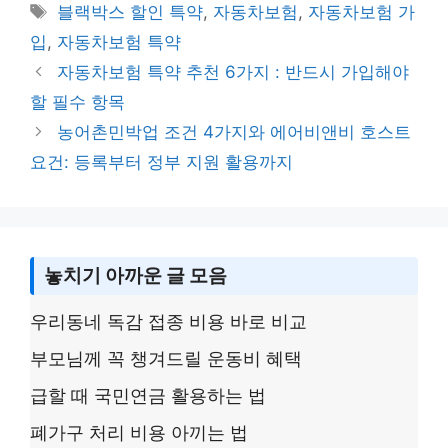
y
s
e
er
e
Tags
블랙박스 할인 특약
,
자동차보험
,
자동차보험 가
Li
a
b
입
,
자동차보험 특약
n
g
o
자동차보험 특약 추천 6가지 : 반드시 가입해야
k
e
o
할 필수 항목
k
농어촌민박업 조건 4가지와 에어비앤비 호스트
요건: 등록부터 정부 지원 활용까지
놓치기 아까운 글 모음
우리동네 독감 접종 비용 바로 비교
부모님께 꼭 챙겨드릴 운동비 혜택
급할 때 국민연금 활용하는 법
폐가구 처리 비용 아끼는 법