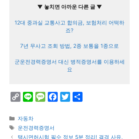
▼ 놓치면 아까운 다른 글 ▼
12대 중과실 교통사고 합의금, 보험처리 어떡하
죠?
7년 무사고 조회 방법, 2종 보통을 1종으로
군운전경력증명서 대신 병적증명서를 이용하세
요
C
Li
M
F
T
S
o
n
e
a
w
h
p
e
s
c
itt
ar
Categories
자동차
y
s
e
er
e
Tags
운전경력증명서
Li
a
b
택시면허시험 필수 정보 5분 정리! 결격 사유,