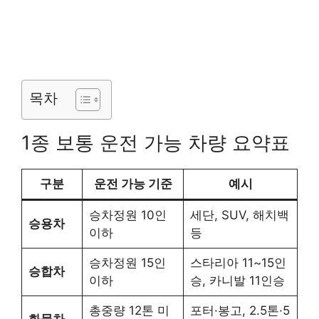
목차
1종 보통 운전 가능 차량 요약표
구분
운전 가능 기준
예시
승차정원 10인
세단, SUV, 해치백
승용차
이하
등
승차정원 15인
스타리아 11~15인
승합차
이하
승, 카니발 11인승
총중량 12톤 미
포터·봉고, 2.5톤·5
화물차