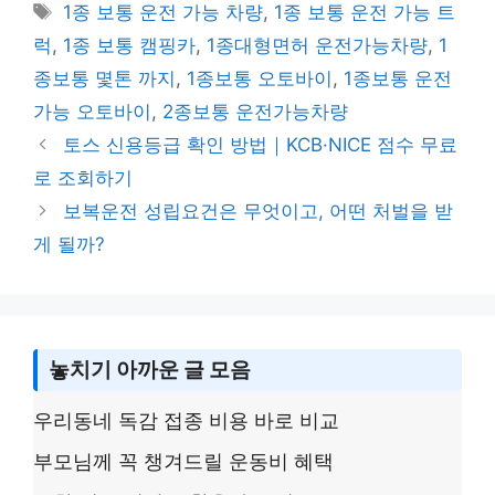
y
s
e
er
e
Tags
1종 보통 운전 가능 차량
,
1종 보통 운전 가능 트
Li
a
b
럭
,
1종 보통 캠핑카
,
1종대형면허 운전가능차량
,
1
n
g
o
종보통 몇톤 까지
,
1종보통 오토바이
,
1종보통 운전
k
e
o
가능 오토바이
,
2종보통 운전가능차량
k
토스 신용등급 확인 방법｜KCB·NICE 점수 무료
로 조회하기
보복운전 성립요건은 무엇이고, 어떤 처벌을 받
게 될까?
놓치기 아까운 글 모음
우리동네 독감 접종 비용 바로 비교
부모님께 꼭 챙겨드릴 운동비 혜택