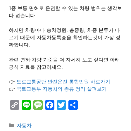
1종 보통 면허로 운전할 수 있는 차량 범위는 생각보
다 넓습니다.
하지만 차량마다 승차정원, 총중량, 차종 분류가 다
르기 때문에 자동차등록증을 확인하는것이 가장 정
확합니다.
관련 면허·차량 기준을 더 자세히 보고 싶다면 아래
공식 자료를 참고하세요.
👉
도로교통공단 안전운전 통합민원 바로가기
👉
국토교통부 자동차의 종류 정리 살펴보기
C
Li
M
F
T
S
o
n
e
a
w
h
p
e
s
c
itt
ar
Categories
자동차