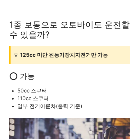
1종 보통으로 오토바이도 운전할
수 있을까?
💡
125cc 미만 원동기장치자전거만 가능
⭕ 가능
50cc 스쿠터
110cc 스쿠터
일부 전기이륜차(출력 기준)