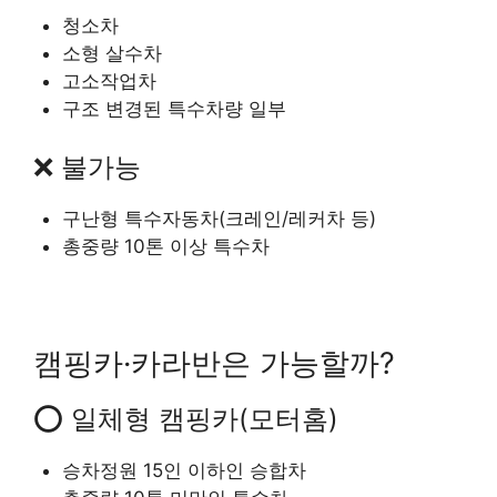
청소차
소형 살수차
고소작업차
구조 변경된 특수차량 일부
❌ 불가능
구난형 특수자동차(크레인/레커차 등)
총중량 10톤 이상 특수차
캠핑카·카라반은 가능할까?
⭕ 일체형 캠핑카(모터홈)
승차정원 15인 이하인 승합차