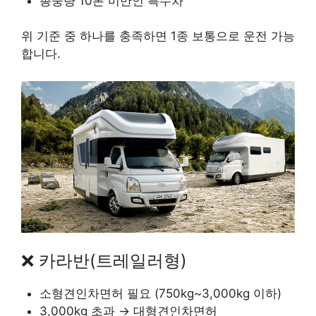
총중량 10톤 미만인 특수차
위 기준 중 하나를 충족하면 1종 보통으로 운전 가능
합니다.
❌ 카라반(트레일러형)
소형견인차면허 필요 (750kg~3,000kg 이하)
3,000kg 초과 → 대형견인차면허