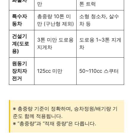
만
톤 트럭
특수자
총중량 10톤 미
소형 청소차, 살수
동차
만 (구난형 제외)
차 등
건설기
3톤 미만 도로용
도로용 1~3톤 지게
계(도로
지게차
차
용)
원동기
장치자
125cc 미만
50~110cc 스쿠터
전거
※ 총중량 기준이 정확하며, 승차정원/배기량 기
준도 함께 적용됩니다.
※ “총중량”과 “적재 중량”은 다릅니다.