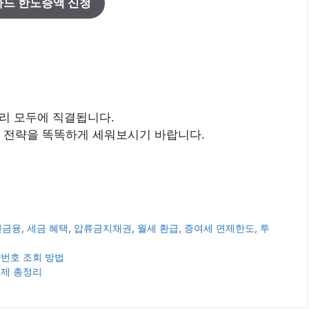
드 한도증액 신청
관리 모두에 직결됩니다.
융 전략을 똑똑하게 세워보시기 바랍니다.
민금융
,
세금 혜택
,
압류금지채권
,
월세 환급
,
증여세 면제한도
,
투
번호 조회 방법
공제 총정리