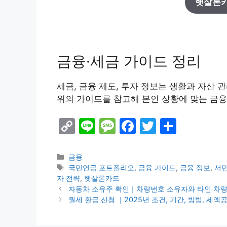
햇살론카
금융·세금 가이드 정리
세금, 금융 제도, 투자 정보는 생활과 자산 
위의 가이드를 참고해 본인 상황에 맞는 금
C
Li
M
F
T
S
o
n
e
a
w
h
p
e
s
c
itt
ar
Categories
금융
Tags
국민연금 포트폴리오
,
금융 가이드
,
금융 정보
,
서
y
s
e
er
e
자 전략
,
햇살론카드
Li
a
b
자동차 소유주 확인｜차량번호 소유자와 타인 차량
월세 환급 신청 ｜2025년 조건, 기간, 방법, 세액
n
g
o
k
e
o