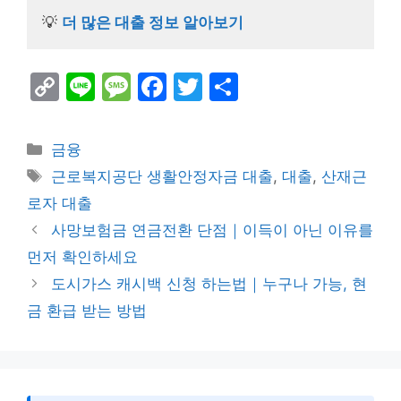
💡
더 많은 대출 정보 알아보기
C
Li
M
F
T
S
o
n
e
a
w
h
p
e
s
c
itt
ar
Categories
금융
y
s
e
er
e
Tags
근로복지공단 생활안정자금 대출
,
대출
,
산재근
Li
a
b
로자 대출
n
g
o
사망보험금 연금전환 단점｜이득이 아닌 이유를
k
e
o
먼저 확인하세요
k
도시가스 캐시백 신청 하는법｜누구나 가능, 현
금 환급 받는 방법