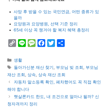
사망 후 받을 수 있는 국민연금, 어떤 종류가 있
을까
요양원과 요양병원, 선택 기준 정리
65세 이상 꼭 챙겨야 할 복지 혜택 총정리
C
Li
M
F
T
S
o
n
e
a
w
h
p
e
s
c
itt
ar
Categories
생활
y
s
e
er
e
Tags
돌아가신분 재산 찾기
,
부모님 빚 조회
,
부모님
Li
a
b
재산 조회
,
상속
,
상속 재산 조회
n
g
o
자동차 말소등록 확인, 폐차했어도 꼭 직접 확인
k
e
o
해야 합니다
k
햇살론카드 한도, 내 조건으로 얼마나 될까? 신
청자격까지 정리