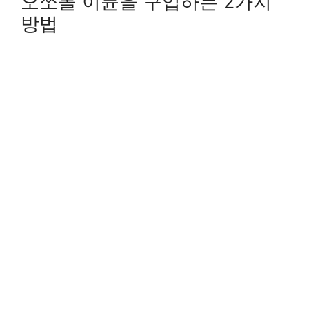
오쏘몰 이뮨을 구입하는 2가지
방법